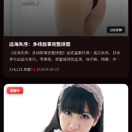
133分钟
远海失序：多线叙事完整拼图
《远海失序：多线叙事完整拼图》由克里斯托弗·诺兰执导，日本
参与出品与发行。李秉宪、郭富城领衔主演，张子枫、杨幂、木村
拓哉、白宇联袂出演。用悬疑外壳包裹对家庭与归属的柔软书写。
114,125
热度
7.1
分
2024-09-23
全片以「悬疑」类型为骨架，在叙事、表演与视听上力求统一。定
于 2024-07-17 在内地院线及主流平台同步亮相，2024 年度话题片
中口碑稳健，适合喜欢强情节与人物弧光的观众完整观看。
连载中