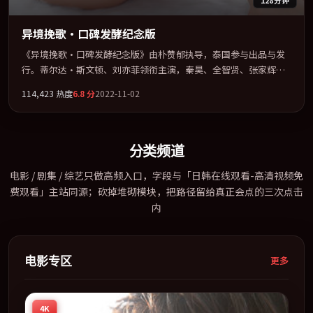
128分钟
异境挽歌·口碑发酵纪念版
《异境挽歌·口碑发酵纪念版》由朴赞郁执导，泰国参与出品与发
行。蒂尔达·斯文顿、刘亦菲领衔主演，秦昊、全智贤、张家辉联
袂出演。把一场意外写成对命运与选择的漫长追问。全片以「战
114,423
热度
6.8
分
2022-11-02
争」类型为骨架，在叙事、表演与视听上力求统一。定于 2022-01-
23 在内地院线及主流平台同步亮相，2022 年度话题片中口碑稳健，
适合喜欢强情节与人物弧光的观众完整观看。
分类频道
电影 / 剧集 / 综艺只做高频入口，字段与「日韩在线观看-高清视频免
费观看」主站同源；砍掉堆砌模块，把路径留给真正会点的三次点击
内
电影专区
更多
4K