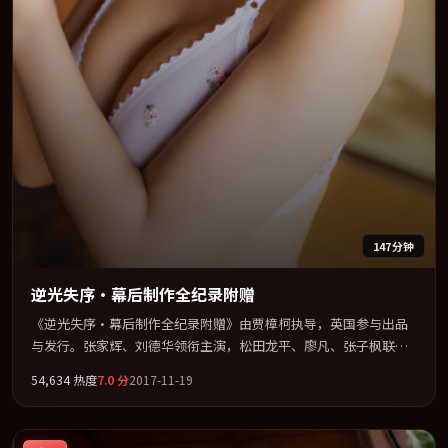
147分钟
逆光失序·幕后制作全纪录附赠
《逆光失序·幕后制作全纪录附赠》由贾樟柯执导，英国参与出品
与发行。张家辉、刘德华领衔主演，松田龙平、廖凡、张子枫联袂
出演。节奏凌厉，情绪在克制与爆发之间精准摆荡。全片以「奇
54,634
热度
7.0
分
2017-11-19
幻」类型为骨架，在叙事、表演与视听上力求统一。定于 2017-08-
12 在内地院线及主流平台同步亮相，2017 年度话题片中口碑稳健，
适合喜欢强情节与人物弧光的观众完整观看。