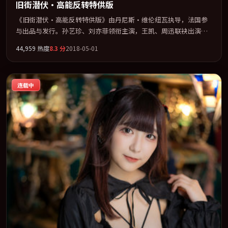
旧街潜伏·高能反转特供版
《旧街潜伏·高能反转特供版》由丹尼斯·维伦纽瓦执导，法国参
与出品与发行。孙艺珍、刘亦菲领衔主演，王凯、周迅联袂出演。
节奏凌厉，情绪在克制与爆发之间精准摆荡。全片以「犯罪」类型
44,959
热度
8.3
分
2018-05-01
为骨架，在叙事、表演与视听上力求统一。定于 2018-12-06 在内地
院线及主流平台同步亮相，2018 年度话题片中口碑稳健，适合喜欢
强情节与人物弧光的观众完整观看。
连载中