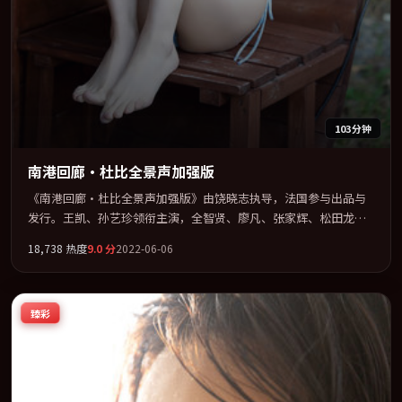
103分钟
南港回廊·杜比全景声加强版
《南港回廊·杜比全景声加强版》由饶晓志执导，法国参与出品与
发行。王凯、孙艺珍领衔主演，全智贤、廖凡、张家辉、松田龙平
联袂出演。以冷峻镜头剖开都市缝隙里的人性温度。全片以「喜
18,738
热度
9.0
分
2022-06-06
剧」类型为骨架，在叙事、表演与视听上力求统一。定于 2022-03-
18 在内地院线及主流平台同步亮相，2022 年度话题片中口碑稳健，
适合喜欢强情节与人物弧光的观众完整观看。
臻彩