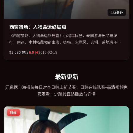
143分钟
西窗猎场：人物命运终局篇
《西窗猎场：人物命运终局篇》由程耳执导，泰国参与出品与发
行。周迅、木村拓哉领衔主演，咏梅、宋康昊、巩俐、菊地凛子联
袂出演。以冷峻镜头剖开都市缝隙里的人性温度。全片以「冒险」
91,080
热度
6.9
分
2016-02-18
类型为骨架，在叙事、表演与视听上力求统一。定于 2016-12-27 在
内地院线及主流平台同步亮相，2016 年度话题片中口碑稳健，适合
喜欢强情节与人物弧光的观众完整观看。
最新更新
元数据与海报位每日对齐日韩上新节奏；日韩在线观看-高清视频免
费观看，少跳转直达播放与详情
院线