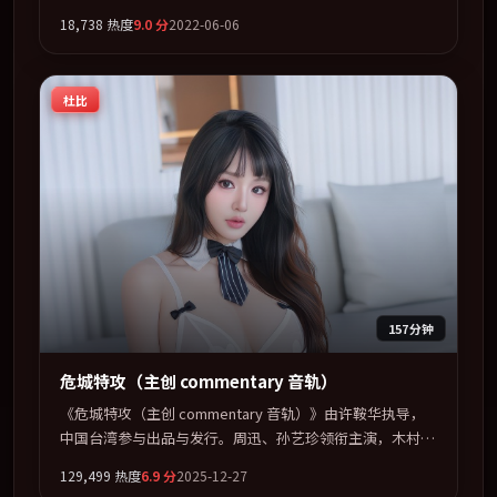
辉、松田龙平联袂出演。以冷峻镜头剖开都市缝隙里的人性
18,738
热度
9.0
分
2022-06-06
温度。全片以「喜剧」类型为骨架，在叙事、表演与视听上
力求统一。定于 2022-03-18 在内地院线及主流平台同步亮
相，2022 年度话题片中口碑稳健，适合喜欢强情节与人物
杜比
弧光的观众完整观看。
157分钟
危城特攻（主创 commentary 音轨）
《危城特攻（主创 commentary 音轨）》由许鞍华执导，
中国台湾参与出品与发行。周迅、孙艺珍领衔主演，木村拓
哉、河正宇、王景春联袂出演。视听语言实验感十足，却不
129,499
热度
6.9
分
2025-12-27
失叙事上的共情力。全片以「传记」类型为骨架，在叙事、