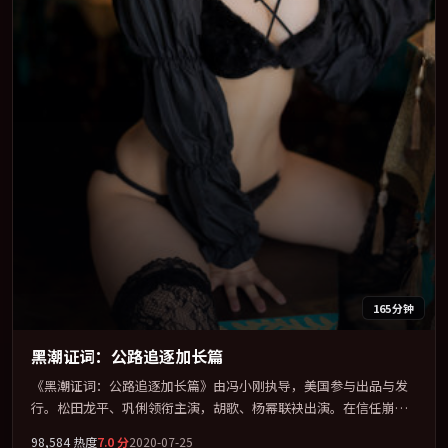
165分钟
黑潮证词：公路追逐加长篇
《黑潮证词：公路追逐加长篇》由冯小刚执导，美国参与出品与发
行。松田龙平、巩俐领衔主演，胡歌、杨幂联袂出演。在信任崩塌
与自我救赎之间反复拉扯。全片以「奇幻」类型为骨架，在叙事、
98,584
热度
7.0
分
2020-07-25