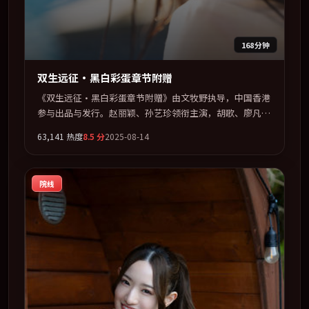
168分钟
双生远征·黑白彩蛋章节附赠
《双生远征·黑白彩蛋章节附赠》由文牧野执导，中国香港
参与出品与发行。赵丽颖、孙艺珍领衔主演，胡歌、廖凡、
河正宇、梁朝伟联袂出演。节奏凌厉，情绪在克制与爆发之
63,141
热度
8.5
分
2025-08-14
间精准摆荡。全片以「爱情」类型为骨架，在叙事、表演与
视听上力求统一。定于 2025-03-12 在内地院线及主流平台
同步亮相，2025 年度话题片中口碑稳健，适合喜欢强情节
院线
与人物弧光的观众完整观看。