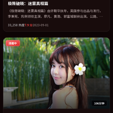
极限破晓：迷雾真相篇
《极限破晓：迷雾真相篇》由许鞍华执导，英国参与出品与发行。
李秉宪、巩俐领衔主演，廖凡、黄渤、郭富城联袂出演。公路、追
车与心理战三线并进，张力持续堆叠。全片以「惊悚」类型为骨
33,258
热度
7.9
分
2023-09-01
架，在叙事、表演与视听上力求统一。定于 2023-10-26 在内地院线
及主流平台同步亮相，2023 年度话题片中口碑稳健，适合喜欢强情
节与人物弧光的观众完整观看。
连载中
106分钟