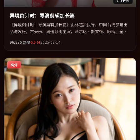
147分钟
异境倒计时：导演剪辑加长篇
《异境倒计时：导演剪辑加长篇》由林超贤执导，中国台湾参与出
品与发行。古天乐、周迅领衔主演，蒂尔达·斯文顿、咏梅、全智
贤、张家辉联袂出演。在罪案类型框架下完成对时代焦虑的隐喻表
96,236
热度
6.5
分
2025-08-14
达。全片以「犯罪」类型为骨架，在叙事、表演与视听上力求统
一。定于 2025-04-24 在内地院线及主流平台同步亮相，2025 年度
话题片中口碑稳健，适合喜欢强情节与人物弧光的观众完整观看。
高分