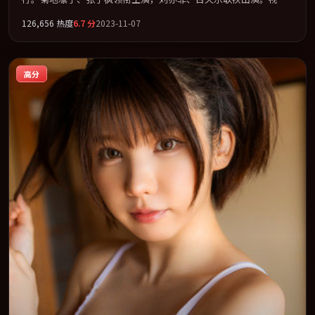
语言实验感十足，却不失叙事上的共情力。全片以「爱情」类型为
126,656
热度
6.7
分
2023-11-07
骨架，在叙事、表演与视听上力求统一。定于 2023-11-07 在内地院
线及主流平台同步亮相，2023 年度话题片中口碑稳健，适合喜欢强
情节与人物弧光的观众完整观看。
高分