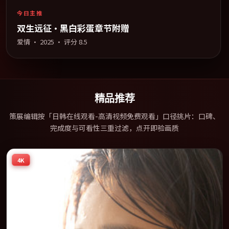
今日主推
双生远征·黑白彩蛋章节附赠
爱情
·
2025
· 评分
8.5
精品推荐
策展编辑按「日韩在线观看-高清视频免费观看」口径挑片：口碑、
完成度与可看性三重过滤，点开即验画质
4K