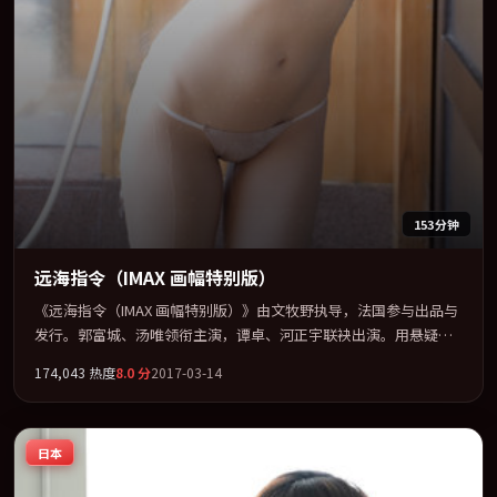
153分钟
远海指令（IMAX 画幅特别版）
《远海指令（IMAX 画幅特别版）》由文牧野执导，法国参与出品与
发行。郭富城、汤唯领衔主演，谭卓、河正宇联袂出演。用悬疑外
壳包裹对家庭与归属的柔软书写。全片以「悬疑」类型为骨架，在
174,043
热度
8.0
分
2017-03-14
叙事、表演与视听上力求统一。定于 2017-08-02 在内地院线及主流
平台同步亮相，2017 年度话题片中口碑稳健，适合喜欢强情节与人
物弧光的观众完整观看。
日本