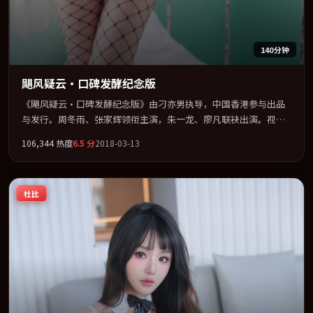
140分钟
飓风疑云·口碑发酵纪念版
《飓风疑云·口碑发酵纪念版》由刁亦男执导，中国香港参与出品
与发行。周冬雨、张家辉领衔主演，朱一龙、廖凡联袂出演。视听
语言实验感十足，却不失叙事上的共情力。全片以「惊悚」类型为
106,344
热度
6.5
分
2018-03-13
骨架，在叙事、表演与视听上力求统一。定于 2018-09-16 在内地院
线及主流平台同步亮相，2018 年度话题片中口碑稳健，适合喜欢强
情节与人物弧光的观众完整观看。
杜比