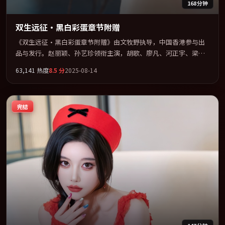
168分钟
双生远征·黑白彩蛋章节附赠
《双生远征·黑白彩蛋章节附赠》由文牧野执导，中国香港参与出
品与发行。赵丽颖、孙艺珍领衔主演，胡歌、廖凡、河正宇、梁朝
伟联袂出演。节奏凌厉，情绪在克制与爆发之间精准摆荡。全片以
63,141
热度
8.5
分
2025-08-14
「爱情」类型为骨架，在叙事、表演与视听上力求统一。定于
2025-03-12 在内地院线及主流平台同步亮相，2025 年度话题片中口
碑稳健，适合喜欢强情节与人物弧光的观众完整观看。
完结