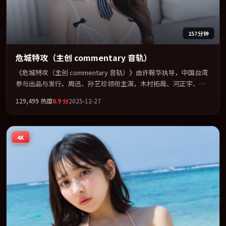
157分钟
危城特攻（主创 commentary 音轨）
《危城特攻（主创 commentary 音轨）》由许鞍华执导，中国台湾
参与出品与发行。周迅、孙艺珍领衔主演，木村拓哉、河正宇、王
景春联袂出演。视听语言实验感十足，却不失叙事上的共情力。全
129,499
热度
6.9
分
2025-12-27
片以「传记」类型为骨架，在叙事、表演与视听上力求统一。定于
2025-12-09 在内地院线及主流平台同步亮相，2025 年度话题片中口
碑稳健，适合喜欢强情节与人物弧光的观众完整观看。
4K