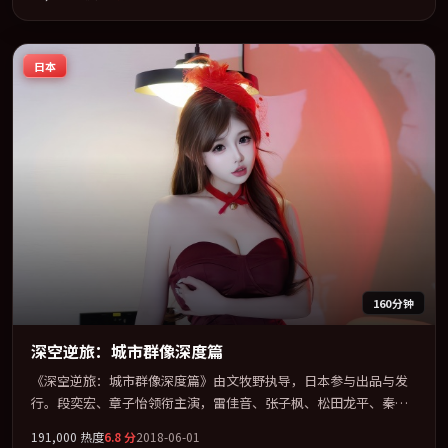
表演与视听上力求统一。定于 2020-10-22 在内地院线及主流平台同
步亮相，2020 年度话题片中口碑稳健，适合喜欢强情节与人物弧光
的观众完整观看。
日本
160分钟
深空逆旅：城市群像深度篇
《深空逆旅：城市群像深度篇》由文牧野执导，日本参与出品与发
行。段奕宏、章子怡领衔主演，雷佳音、张子枫、松田龙平、秦昊
联袂出演。节奏凌厉，情绪在克制与爆发之间精准摆荡。全片以
191,000
热度
6.8
分
2018-06-01
「战争」类型为骨架，在叙事、表演与视听上力求统一。定于